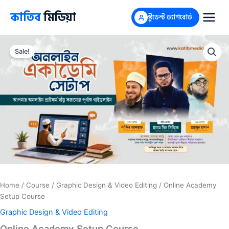
Skip
কাতিব
মিডিয়া
স্টুডেন্ট ড্যাশবোর্ড
to
content
Online
Original
Current
Academy
Sale!
Setup
price
price
Course
was:
is:
quantity
5,000৳ .
1,500৳ .
Home
/
Course
/
Graphic Design & Video Editing
/ Online Academy
Setup Course
Graphic Design & Video Editing
Online Academy Setup Course