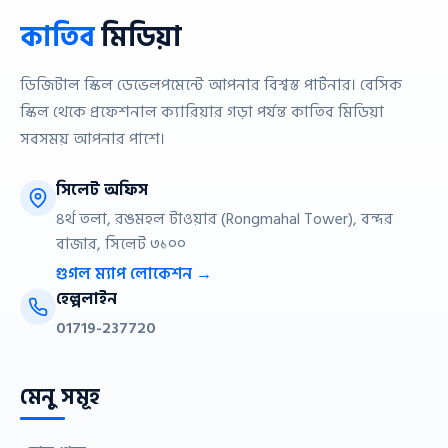
কাতিব
মিডিয়া
ডিজিটাল স্কিল ডেভেলপমেন্টে আপনার বিশ্বস্ত পার্টনার। বেসিক
স্কিল থেকে প্রফেশনাল ক্যারিয়ার গড়া পর্যন্ত কাতিব মিডিয়া
সবসময় আপনার পাশে।
সিলেট অফিস
৪র্থ তলা, রঙমহল টাওয়ার (Rongmahal Tower), বন্দর
বাজার, সিলেট ৩১০০
গুগল ম্যাপ লোকেশন →
হেল্পলাইন
01719-237720
মেনু সমূহ