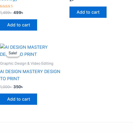
Add to cart
Rated
1,499
৳
499
৳
4.50
out of 5
Add to cart
Original
Current
price
price
Sale!
Sale!
was:
is:
1,000৳ .
350৳ .
Graphic Design & Video Editing
AI DESIGN MASTERY DESIGN
TO PRINT
1,000
৳
350
৳
Add to cart