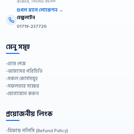
বাজার, সিলেট ৩১০০
গুগল ম্যাপ লোকেশন →
হেল্পলাইন
01719-237720
মেনু সমূহ
হোম পেজ
আমাদের পরিচিতি
সকল কোর্সসমূহ
সফলতার সাক্ষর
যোগাযোগ করুন
প্রয়োজনীয় লিংক
রিফান্ড পলিসি (Refund Policy)