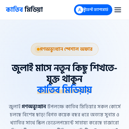
Skip
কাতিব
মিডিয়া
স্টুডেন্ট ড্যাশবোর্ড
to
content
গণঅভ্যুত্থান স্পেশাল অফার
জুলাই মাসে নতুন কিছু শিখতে-
যুক্ত থাকুন
কাতিব মিডিয়ায়
জুলাই
গণঅভ্যুত্থান
উপলক্ষে কাতিব মিডিয়ার সকল কোর্সে
চলছে বিশেষ ছাড়! বিগত কয়েক বছর ধরে অত্যন্ত সুনাম ও
খ্যাতির সাথে স্কিল ডেভেলপমেন্টে সাহায্য করেছে হাজারো