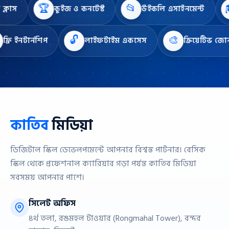
🏆
📂
বোনাস ক্লাস
কুইজ ও কনটেস্ট
উইকলি এসাইনমেন্ট
🔓
🎨
নটার্নশিপ
লাইফটাইম একসেস
ক্রিয়েটিভ জোন
কাতিব
মিডিয়া
ডিজিটাল স্কিল ডেভেলপমেন্টে আপনার বিশ্বস্ত পার্টনার। বেসিক
স্কিল থেকে প্রফেশনাল ক্যারিয়ার গড়া পর্যন্ত কাতিব মিডিয়া
সবসময় আপনার পাশে।
সিলেট অফিস
৪র্থ তলা, রঙমহল টাওয়ার (Rongmahal Tower), বন্দর