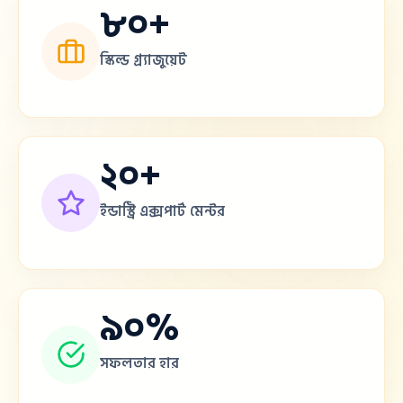
৮০+
স্কিল্ড গ্র্যাজুয়েট
২০+
ইন্ডাস্ট্রি এক্সপার্ট মেন্টর
৯০%
সফলতার হার