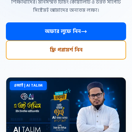
শিক্ষার্থীদের। মানসম্মত টিচিং কোয়ালিটি ও উন্নত সাপোর্ট
সিস্টেমই আমাদের অন্যতম লক্ষ্য।
অফার লুফে নিন
ফ্রি পরামর্শ নিন
এআই | AI TALIM