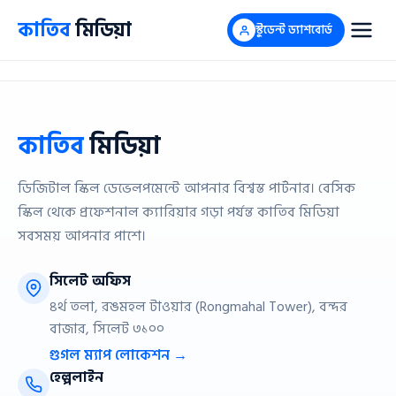
Skip
কাতিব
মিডিয়া
স্টুডেন্ট ড্যাশবোর্ড
to
content
কাতিব
মিডিয়া
ডিজিটাল স্কিল ডেভেলপমেন্টে আপনার বিশ্বস্ত পার্টনার। বেসিক
স্কিল থেকে প্রফেশনাল ক্যারিয়ার গড়া পর্যন্ত কাতিব মিডিয়া
সবসময় আপনার পাশে।
সিলেট অফিস
৪র্থ তলা, রঙমহল টাওয়ার (Rongmahal Tower), বন্দর
বাজার, সিলেট ৩১০০
গুগল ম্যাপ লোকেশন →
হেল্পলাইন