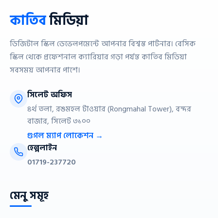
কাতিব
মিডিয়া
ডিজিটাল স্কিল ডেভেলপমেন্টে আপনার বিশ্বস্ত পার্টনার। বেসিক
স্কিল থেকে প্রফেশনাল ক্যারিয়ার গড়া পর্যন্ত কাতিব মিডিয়া
সবসময় আপনার পাশে।
সিলেট অফিস
৪র্থ তলা, রঙমহল টাওয়ার (Rongmahal Tower), বন্দর
বাজার, সিলেট ৩১০০
গুগল ম্যাপ লোকেশন →
হেল্পলাইন
01719-237720
মেনু সমূহ