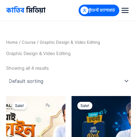
Skip
কাতিব
মিডিয়া
স্টুডেন্ট ড্যাশবোর্ড
to
content
Home
/
Course
/ Graphic Design & Video Editing
Graphic Design & Video Editing
Showing all 4 results
Original
Current
Original
Current
price
price
price
price
Sale!
Sale!
was:
is:
was:
is:
1,000৳ .
350৳ .
1,499৳ .
499৳ .