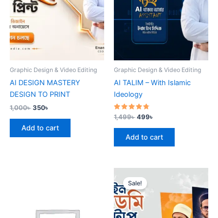
Graphic Design & Video Editing
Graphic Design & Video Editing
AI DESIGN MASTERY
AI TALIM – With Islamic
DESIGN TO PRINT
Ideology
1,000
৳
350
৳
Rated
1,499
৳
499
৳
4.50
Add to cart
out of 5
Add to cart
Original
Current
price
price
Sale!
was:
is:
5,000৳ .
1,500৳ .