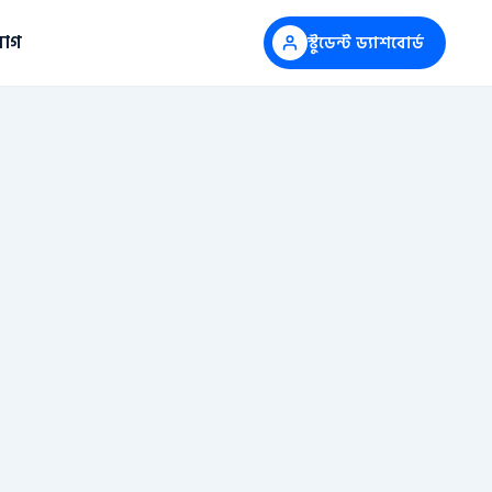
োগ
স্টুডেন্ট ড্যাশবোর্ড