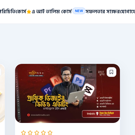
পরিচিতি
কোর্স
এ আই তালিম কোর্স
সফলতার সাক্ষর
যোগায
NEW
Original
Current
price
price
was:
is:
5,500৳ .
4,500৳ .