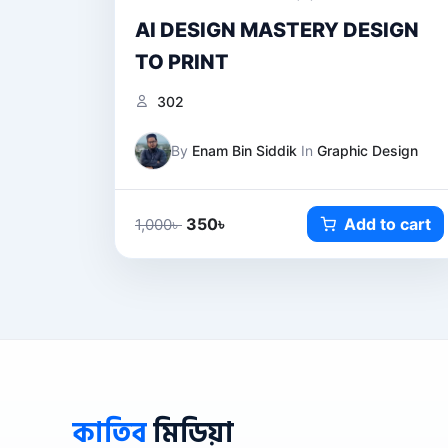
AI DESIGN MASTERY DESIGN
TO PRINT
302
By
Enam Bin Siddik
In
Graphic Design
350
৳
Add to cart
1,000
৳
কাতিব
মিডিয়া