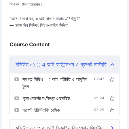
শিখবেন, ইনশাআল্লাহ।
“আমি থাকবো বস, এ আই থাকবে আমার এসিস্ট্যান্ট”
— ইনাম বিন সিদ্দিক, সিইও-কাতিব মিডিয়া
Course Content
মডিউল ০১ :: এ আই ফাউন্ডেশন ও প্রম্পট মাস্টারি
স্বাগত ভিডিও। এ আই পরিচিতি ও আধুনিক
02:47
টুলস
পুরো কোর্সের সংক্ষিপ্ত ওভারভিউ
05:24
প্রম্পট ইঞ্জিনিয়ারিং বেসিক
03:29
মডিউল ০২ :: এ আই ডিজাইন ক্রিয়েশন সিস্টেম