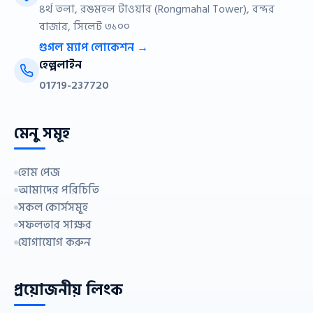
৪র্থ তলা, রঙমহল টাওয়ার (Rongmahal Tower), বন্দর
বাজার, সিলেট ৩১০০
গুগল ম্যাপ লোকেশন →
হেল্পলাইন
01719-237720
মেনু সমূহ
হোম পেজ
আমাদের পরিচিতি
সকল কোর্সসমূহ
সফলতার সাক্ষর
যোগাযোগ করুন
প্রয়োজনীয় লিংক