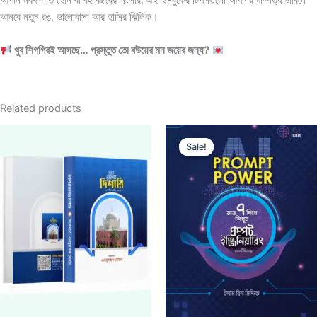
আনবে নতুন রঙ, ভালোবাসা আর হাসির ঝিলিক।
খুব শিগগিরই আসছে… প্রস্তুত তো বউয়ের মন জয়ের জন্য?
Related products
Original
Current
price
price
Sale!
Sale!
was:
is:
150৳ .
99৳ .