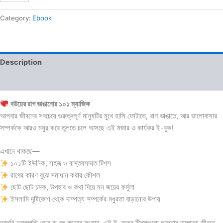
Category:
Ebook
Description
Reviews (0)
বউয়ের রাগ ভাঙানোর ১০১ ম্যাজিক
আপনার জীবনের সবচেয়ে গুরুত্বপূর্ণ মানুষটির মুখে হাসি ফোটাতে, রাগ ভাঙাতে, আর ভালোবাসার
সম্পর্ককে আরও মধুর করে তুলতে চলে আসছে এই মজার ও কার্যকর ই-বুক!
এখানে থাকছে—
১০১টি ইউনিক, সহজ ও বাস্তবসম্মত টিপস
রাগের কারণ বুঝে সমাধান করার কৌশল
ছোট ছোট চমক, উপহার ও কথা দিয়ে মন জয়ের ফর্মুলা
ইসলামি দৃষ্টিকোণ থেকে দাম্পত্য সম্পর্কের মধুরতা বাড়ানোর উপায়
আপনি নবদম্পতি হোন বা বহু বছরের সংসার, এই ই-বুকের টিপসগুলো আপনার দাম্পত্য জীবনে