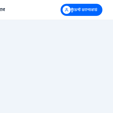
োগ
স্টুডেন্ট ড্যাশবোর্ড