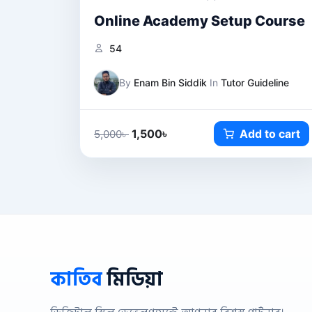
Online Academy Setup Course
54
By
Enam Bin Siddik
In
Tutor Guideline
1,500
৳
Add to cart
5,000
৳
কাতিব
মিডিয়া