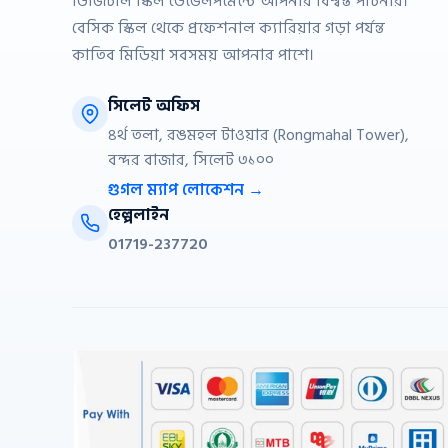
ডিজিটাল স্কিল ডেভেলপমেন্টে আপনার বিশ্বস্ত পার্টনার।
বেসিক স্কিল থেকে প্রফেশনাল ক্যারিয়ার গড়া পর্যন্ত
কাতিব মিডিয়া সবসময় আপনার পাশে।
সিলেট অফিস
৪র্থ তলা, রঙমহল টাওয়ার (Rongmahal Tower),
বন্দর বাজার, সিলেট ৩১০০
গুগল ম্যাপ লোকেশন →
হেল্পলাইন
01719-237720