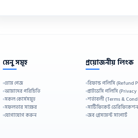
মেনু সমূহ
প্রয়োজনীয় লিংক
হোম পেজ
রিফান্ড পলিসি (Refund P
আমাদের পরিচিতি
প্রাইভেসি পলিসি (Privacy
সকল কোর্সসমূহ
শর্তাবলী (Terms & Cond
সফলতার সাক্ষর
সার্টিফিকেট ভেরিফিকেশ
যোগাযোগ করুন
জব প্লেসমেন্ট সাপোর্ট