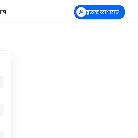
োগ
স্টুডেন্ট ড্যাশবোর্ড