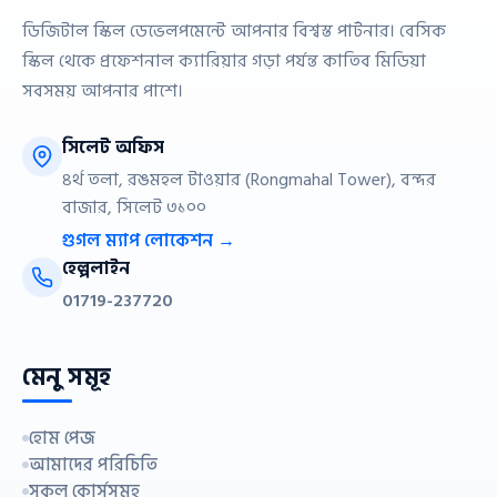
ডিজিটাল স্কিল ডেভেলপমেন্টে আপনার বিশ্বস্ত পার্টনার। বেসিক
স্কিল থেকে প্রফেশনাল ক্যারিয়ার গড়া পর্যন্ত কাতিব মিডিয়া
সবসময় আপনার পাশে।
সিলেট অফিস
৪র্থ তলা, রঙমহল টাওয়ার (Rongmahal Tower), বন্দর
বাজার, সিলেট ৩১০০
গুগল ম্যাপ লোকেশন →
হেল্পলাইন
01719-237720
মেনু সমূহ
হোম পেজ
আমাদের পরিচিতি
সকল কোর্সসমূহ